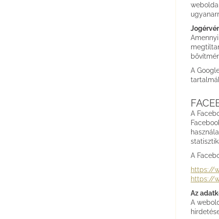
weboldal
ugyanarró
Jogérvén
Amennyib
megtilta
bővítmén
A Google 
tartalmá
FACEB
A Facebo
Facebook
használa
statiszt
A Facebo
https:/
https://
Az adatk
A webold
hirdetés