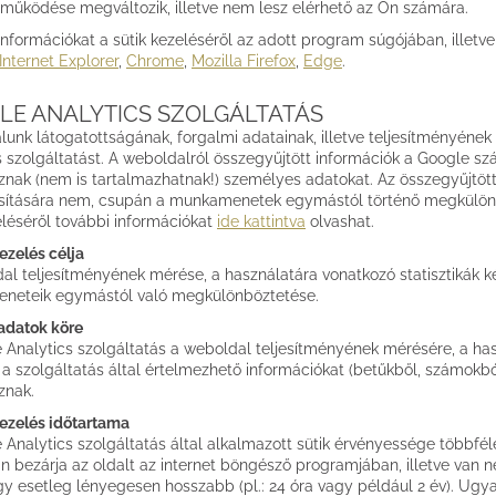
 működése megváltozik, illetve nem lesz elérhető az Ön számára.
információkat a sütik kezeléséről az adott program súgójában, illetv
Internet Explorer
,
Chrome
,
Mozilla Firefox
,
Edge
.
LE ANALYTICS SZOLGÁLTATÁS
unk látogatottságának, forgalmi adatainak, illetve teljesítményéne
s szolgáltatást. A weboldalról összegyűjtött információk a Google s
znak (nem is tartalmazhatnak!) személyes adatokat. Az összegyűjtött
ítására nem, csupán a munkamenetek egymástól történő megkülönböz
léséről további információkat
ide kattintva
olvashat.
ezelés célja
al teljesítményének mérése, a használatára vonatkozó statisztikák ké
neteik egymástól való megkülönböztetése.
 adatok köre
 Analytics szolgáltatás a weboldal teljesítményének mérésére, a hasz
a szolgáltatás által értelmezhető információkat (betűkből, számokból
znak.
ezelés időtartama
 Analytics szolgáltatás által alkalmazott sütik érvényessége többfél
n bezárja az oldalt az internet böngésző programjában, illetve van n
gy esetleg lényegesen hosszabb (pl.: 24 óra vagy például 2 év). Ugy