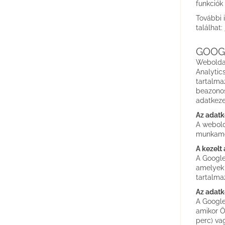
funkciók
További 
találhat:
GOOG
Weboldal
Analytic
tartalma
beazonos
adatkeze
Az adatk
A webold
munkame
A kezelt
A Google
amelyek 
tartalma
Az adatk
A Google
amikor Ö
perc) va