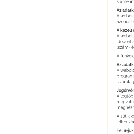
s amenny
Az adatk
A webold
azonosít
A kezelt
A webold
időpontj
(szám- é
A funkci
Az adatk
A webold
programj
kizáróla
Jogérvén
A legtöb
megváltoz
megnézh
A sütik 
jellemző
Felhívju