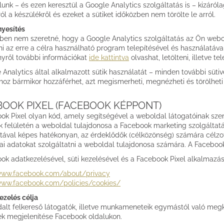
unk – és ezen keresztül a Google Analytics szolgáltatás is – kizáróla
l a készülékről és ezeket a sütiket időközben nem törölte le arról.
yesítés
en nem szeretné, hogy a Google Analytics szolgáltatás az Ön webol
ni az erre a célra használható program telepítésével és használatáva
yről további információkat
ide kattintva
olvashat, letölteni, illetve te
Analytics által alkalmazott sütik használatát – minden további sütivel
hoz bármikor hozzáférhet, azt megismerheti, megnézheti és törölheti 
OOK PIXEL (FACEBOOK KÉPPONT)
ok Pixel olyan kód, amely segítségével a weboldal látogatóinak szem
 felületén a weboldal tulajdonosa a Facebook marketing szolgáltat
tával képes hatékonyan, az érdeklődők (célközönség) számára célzott
ikai adatokat szolgáltatni a weboldal tulajdonosa számára. A Faceboo
ok adatkezelésével, süti kezelésével és a Facebook Pixel alkalmazásá
/www.facebook.com/about/privacy
www.facebook.com/policies/cookies/
ezelés célja
alt felkereső látogatók, illetve munkameneteik egymástól való meg
ek megjelenítése Facebook oldalukon.