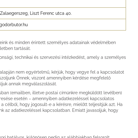
Zalaegerszeg, Liszt Ferenc utca 40.
godorbutor.hu
ereink és minden érintett személyes adatainak védelmében
letben tartását.
sági, technikai és szervezési intézkedést, amely a személyes
alapján nem egyértelmű, kérjük, hogy vegye fel a kapcsolatot
aszoljunk Önnek, viszont amennyiben kérdése megfelelő
aljuk annak megválaszolását.
sban (emailben, illetve postai címünkre megküldött levélben)
keresése esetén – amennyiben adatkezeléssel kapcsolatos
 a célból, hogy jogosult-e a kérésre, mielőtt teljesítjük azt. Ha
nk az adatkezeléssel kapcsolatban. Emiatt javasoljuk, hogy
ori hatályos, különösen pedig az alábbiakban felsorolt