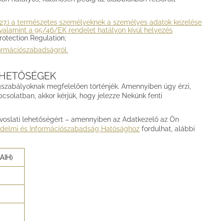
s 27.) a természetes személyeknek a személyes adatok kezelése
 valamint a 95/46/EK rendelet hatályon kívül helyezés
otection Regulation;
nformációszabadságról.
EHETŐSÉGEK
gszabályoknak megfelelően történjék. Amennyiben úgy érzi,
solatban, akkor kérjük, hogy jelezze Nekünk fenti
voslati lehetőségért – amennyiben az Adatkezelő az Ön
delmi és Információszabadság Hatósághoz
fordulhat, alábbi
AIH)