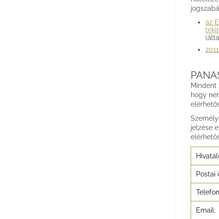
jogszabá
az E
teki
(ált
2011
PANA
Mindent 
hogy nem
elérhető
Személye
jelzése 
elérhető
Hivatal
Postai 
Telefo
Email: