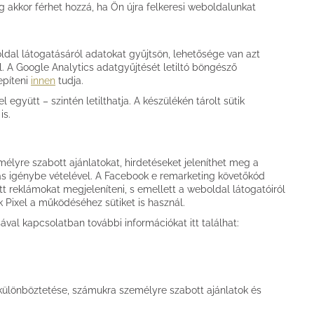
g akkor férhet hozzá, ha Ön újra felkeresi weboldalunkat
dal látogatásáról adatokat gyűjtsön, lehetősége van azt
l. A Google Analytics adatgyűjtését letiltó böngésző
lepíteni
innen
tudja.
 együtt – szintén letilthatja. A készülékén tárolt sütik
is.
élyre szabott ajánlatokat, hirdetéseket jeleníthet meg a
ás igénybe vételével. A Facebook e remarketing követőkód
 reklámokat megjeleníteni, s emellett a weboldal látogatóiról
k Pixel a működéséhez sütiket is használ.
val kapcsolatban további információkat itt találhat:
különböztetése, számukra személyre szabott ajánlatok és