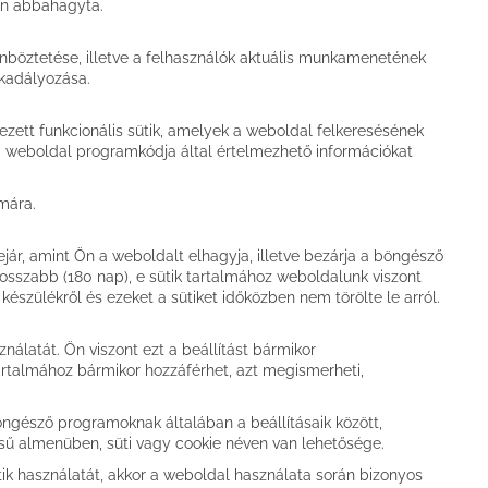
pen abbahagyta.
nböztetése, illetve a felhasználók aktuális munkamenetének
kadályozása.
ett funkcionális sütik, amelyek a weboldal felkeresésének
 weboldal programkódja által értelmezhető információkat
ámára.
jár, amint Ön a weboldalt elhagyja, illetve bezárja a böngésző
osszabb (180 nap), e sütik tartalmához weboldalunk viszont
készülékről és ezeket a sütiket időközben nem törölte le arról.
álatát. Ön viszont ezt a beállítást bármikor
k tartalmához bármikor hozzáférhet, azt megismerheti,
 böngésző programoknak általában a beállításaik között,
sű almenüben, süti vagy cookie néven van lehetősége.
ütik használatát, akkor a weboldal használata során bizonyos