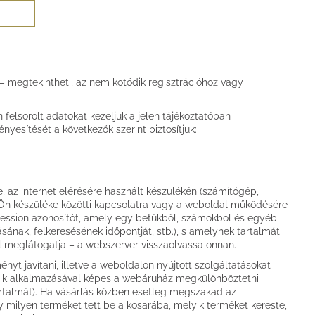
 megtekintheti, az nem kötődik regisztrációhoz vagy
elsorolt adatokat kezeljük a jelen tájékoztatóban
yesítését a következők szerint biztosítjuk:
, az internet elérésére használt készülékén (számítógép,
z Ön készüléke közötti kapcsolatra vagy a weboldal működésére
ession azonosítót, amely egy betűkből, számokból és egyéb
ásának, felkeresésének időpontját, stb.), s amelynek tartalmát
 meglátogatja – a webszerver visszaolvassa onnan.
nyt javítani, illetve a weboldalon nyújtott szolgáltatásokat
ütik alkalmazásával képes a webáruház megkülönböztetni
tartalmát). Ha vásárlás közben esetleg megszakad az
gy milyen terméket tett be a kosarába, melyik terméket kereste,