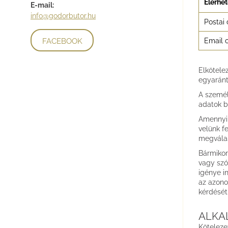
Elérhe
E-mail:
info@godorbutor.hu
Postai 
FACEBOOK
Email 
Elkötele
egyaránt
A személ
adatok b
Amennyib
velünk f
megválas
Bármikor
vagy szó
igénye in
az azono
kérdését
ALKA
Köteleze