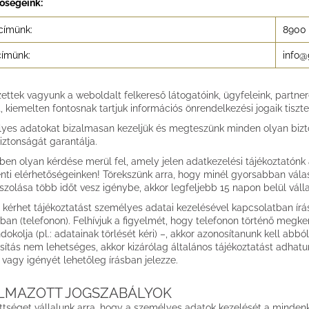
tőségeink:
címünk:
8900 
címünk:
info@
zettek vagyunk a weboldalt felkereső látogatóink, ügyfeleink, partn
, kiemelten fontosnak tartjuk információs önrendelkezési jogaik tiszte
yes adatokat bizalmasan kezeljük és megteszünk minden olyan bizton
iztonságát garantálja.
en olyan kérdése merül fel, amely jelen adatkezelési tájékoztatónk 
enti elérhetőségeinken! Törekszünk arra, hogy minél gyorsabban vál
zolása több időt vesz igénybe, akkor legfeljebb 15 napon belül váll
 kérhet tájékoztatást személyes adatai kezelésével kapcsolatban írá
ban (telefonon). Felhívjuk a figyelmét, hogy telefonon történő meg
dokolja (pl.: adatainak törlését kéri) –, akkor azonosítanunk kell abból
sítás nem lehetséges, akkor kizárólag általános tájékoztatást adhatu
 vagy igényét lehetőleg írásban jelezze.
LMAZOTT JOGSZABÁLYOK
ttséget vállalunk arra, hogy a személyes adatok kezelését a mindenk