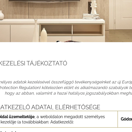
KEZELÉSI TÁJÉKOZTATÓ
élyes adatok kezelésével összefüggő tevékenységeinket az új Európ
rotection Regulation) kötelezően előírt és alkalmazandó szabályok te
hogy az abban, valamint a hazai hatályos jogszabályokban megh
DATKEZELŐ ADATAI, ELÉRHETŐSÉGE
ldal üzemeltetője
, a weboldalon megadott személyes
Gódor
kezelője (a továbbiakban: Adatkezelő):