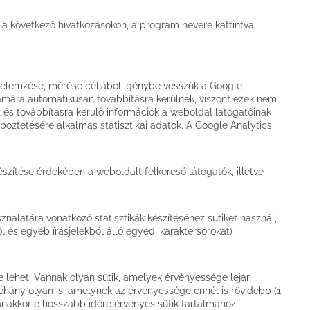
e a következő hivatkozásokon, a program nevére kattintva
k elemzése, mérése céljából igénybe vesszük a Google
zámára automatikusan továbbításra kerülnek, viszont ezek nem
 és továbbításra kerülő információk a weboldal látogatóinak
tetésére alkalmas statisztikai adatok. A Google Analytics
szítése érdekében a weboldalt felkereső látogatók, illetve
nálatára vonatkozó statisztikák készítéséhez sütiket használ,
 és egyéb írásjelekből álló egyedi karaktersorokat)
e lehet. Vannak olyan sütik, amelyek érvényessége lejár,
éhány olyan is, amelynek az érvényessége ennél is rövidebb (1
anakkor e hosszabb időre érvényes sütik tartalmához