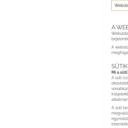
Webold
A WE
Weboldal
bejelent
A webold
megfogal
SÜTIK
Mi a süti
A süti (
okostele
vonatkoz
írásjele
alkalman
A süti t
megvalós
egymástó
internet