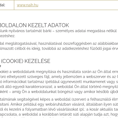
al:
www.naih.hu
BOLDALON KEZELT ADATOK
unk nyilvános tartalmát bárki – személyes adatai megadása nélkül –
kezéshez.
al meglátogatásával, használatával összefüggésben az alábbiakban f
mazott célból és ideig, továbbá az adatkezeléshez fűződő jogai érvén
 (COOKIE) KEZELÉSE
?
cookie) a weboldalunk megnyitása és használata során az Ön által erre
fon) elhelyezett szöveges fájl, amely jellemzően a webszerver és a
ó információkat tartalmaz (például úgynevezett munkamenet vagy s
kből álló egyedi karaktersorozat; a weboldal Ön által történő megnyit
ként – amíg Ön a weboldalunkat böngészi vagy amikor később újból
artalmának segítségével képes a weboldal (szerver) a felhasználói élmé
ítani. Amikor például egy webáruházban vásárol, általában ilyen s
l és kezelni a folyamatban lévő vásárlásokat (pl.: a kosár aktuális 
kapcsolata, a weboldal a korábban letárolt süti alapján tudja azt, ho