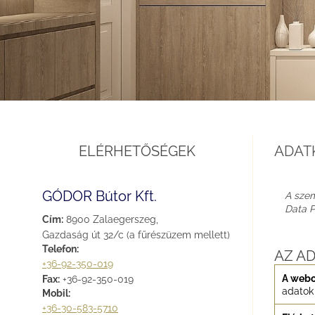
ELÉRHETŐSÉGEK
ADAT
GÓDOR Bútor Kft.
A szem
Data P
Cím:
8900 Zalaegerszeg,
Gazdaság út 32/c (a fűrészüzem mellett)
Telefon:
AZ A
+36-92-350-019
A webo
Fax:
+36-92-350-019
adatok 
Mobil:
+36-30-583-5710