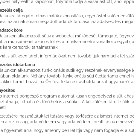
iben helyreállt a kapcsolat, folytatni tudja a vásárlást ott, ahol ép
ezelés célja
alunkra látogató felhasználók azonosítása, egymástól való megkülö
ása, az annak során megadott adatok tárolása, az adatvesztés mega
 adatok köre
alunkon alkalmazott sütik a weboldal működését támogató, úgynevez
át, a munkamenet azonosítót és a munkamenetre vonatkozó egyéb, a
s karaktersorok) tartalmaznak.
onális sütikben tárolt információkat nem továbbítjuk harmadik fél sz
ezelés időtartama
alunkon alkalmazott funkcionális sütik egy részének érvényessége le
ában oldalunk. Néhány további funkcionális süti élettartama ennél h
g akkor férhet hozzá, ha Ön újra felkeresi weboldalunkat ugyanarról a 
yesítés
b internet böngésző program automatikusan engedélyezi a sütik haszn
tathatja, tilthatja és törölheti is a sütiket. A készülékén tárolt süti
eti.
kezelésére, használatuk letiltására vagy törlésére az ismert internet
en a biztonság, adatvédelem vagy adatvédelmi beállítások elnevezé
k a figyelmét arra, hogy amennyiben letiltja vagy nem fogadja el a s