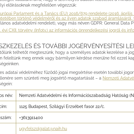
lyi előírásoknak megfelelően végezzük:
urópai Parlament és a Tanács (EU) 2016/679 rendelete (2016. áprili
ntetében történő védelméről és az ilyen adatok szabad áramlásáról,
alános adatvédelmi rendelet), vagy más néven GDPR: General Data Pr
. évi CXII. törvény (Infotv.) az információs önrendelkezési jogról és i
SZKEZELÉS ÉS TOVÁBBI JOGÉRVÉNYESÍTÉSI L
tőlünk telhetőt megteszünk, hogy a személyes adatok kezelése a jo
 feleltünk meg ennek vagy bármilyen kérdése merülne fel ezzel kapc
ségeinken.
s adatai védelméhez fűződő jogai megsértése esetén további jogor
ellenére sem szünteti meg jogsértő magatartását – a
Nemzeti Adatvé
ségein:
os név:
Nemzeti Adatvédelmi és Információszabadság Hatóság (N
cím:
1125 Budapest, Szilágyi Erzsébet fasor 22/c.
nszám:
+3613911400
ugyfelszolgalat@naih.hu