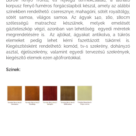
Borovi fenyő frontú, és fejvégű termékcsalád, a látható
korpusz fenyő furnéros forgácslapból készül, amely az alábbi
színekben rendelhető: cseresznye, mahagóni, sötét royaltölgy,
sötét samoa, világos samoa. Az ágyak 140, 160, 180cm
szélességű matrachoz készülnek, melyek emelését
gázteleszkóp végzi, azonban van lehetőség egyedi méretek
megrendelésére is. Az ajtókat, ágyakat antikolva, a tükrös
elemeket pedig lehet kérni fazettázott tükörrel is.
Kiegészítésként rendelhető: komód, tv-s szekrény, dohányzó
asztal, éjjeliszekrény, valamint egyedi tervezésű szekrények,
kiegészítő elemek ezen ajtófrontokkal.
Színek: