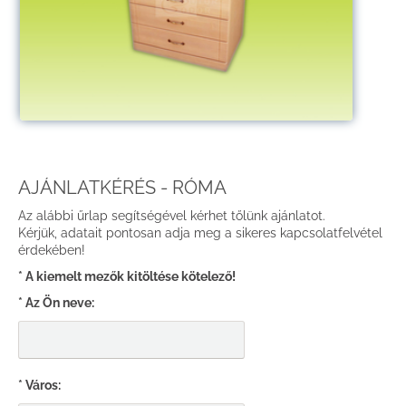
AJÁNLATKÉRÉS - RÓMA
Az alábbi űrlap segítségével kérhet tőlünk ajánlatot.
Kérjük, adatait pontosan adja meg a sikeres kapcsolatfelvétel
érdekében!
* A kiemelt mezők kitöltése kötelező!
* Az Ön neve:
* Város: