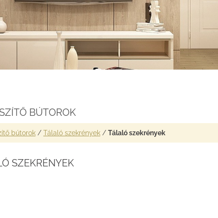
ÉSZÍTŐ BÚTOROK
ítő bútorok
/
Tálaló szekrények
/
Tálaló szekrények
LÓ SZEKRÉNYEK