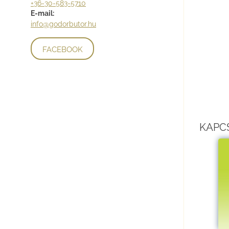
+36-30-583-5710
E-mail:
info@godorbutor.hu
FACEBOOK
KAPC