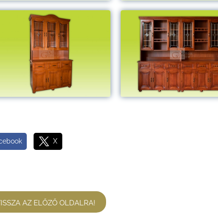
cebook
X
ISSZA AZ ELŐZŐ OLDALRA!