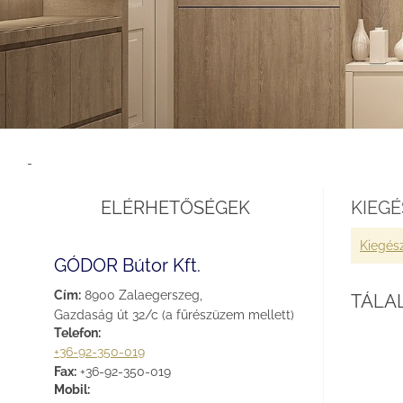
-
ELÉRHETŐSÉGEK
KIEG
Kiegész
GÓDOR Bútor Kft.
Cím:
8900 Zalaegerszeg,
TÁLA
Gazdaság út 32/c (a fűrészüzem mellett)
Telefon:
+36-92-350-019
Fax:
+36-92-350-019
Mobil: