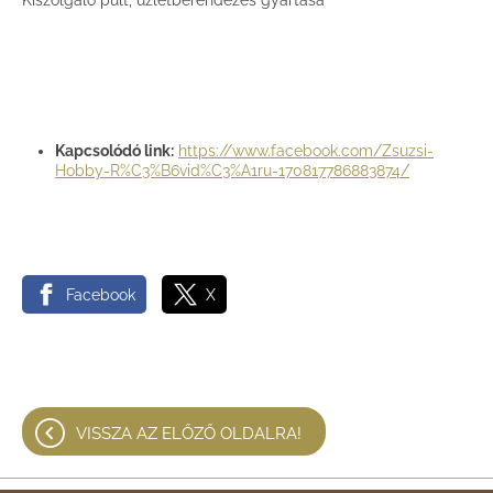
Kiszolgáló pult, üzletberendezés gyártása
Kapcsolódó link:
https://www.facebook.com/Zsuzsi-
Hobby-R%C3%B6vid%C3%A1ru-170817786883874/
Facebook
X
VISSZA AZ ELŐZŐ OLDALRA!